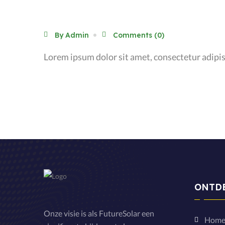
By Admin
Comments (0)
Lorem ipsum dolor sit amet, consectetur adipis
ONTD
Onze visie is als FutureSolar een
Hom