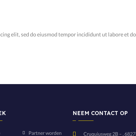
cing elit, sed do eiusmod tempor incididunt ut labore et d
EK
NEEM CONTACT OP
e
Partner worden
Cruquiusweg 2B – , 682